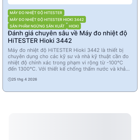
MÁY ĐO NHIỆT ĐỘ HITESTER
MÁY ĐO NHIỆT ĐỘ HITESTER HIOKI 3442
SẢN PHẨM NGỪNG SẢN XUẤT
HIOKI
Đánh giá chuyên sâu về Máy đo nhiệt độ
HiTESTER Hioki 3442
Máy đo nhiệt độ HiTESTER Hioki 3442 là thiết bị
chuyên dụng cho các kỹ sư và nhà kỹ thuật cần đo
nhiệt độ chính xác trong phạm vi rộng từ -100°C
đến 1300°C. Với thiết kế chống thấm nước và khả
năng ghi lại nhiệt độ Max/Min, sản phẩm này phù
25 thg 4 2026
hợp cho các ứng dụng công nghiệp và nghiên cứu.
Tuy nhiên, cần lưu ý rằng sản phẩm đã ngừng sản
xuất và người dùng cần kiểm tra datasheet để xác
nhận thông số kỹ thuật chi tiết.