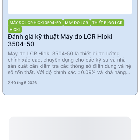
MÁY ĐO LCR HIOKI 3504-50
MÁY ĐO LCR
THIẾT BỊ ĐO LCR
HIOKI
Đánh giá kỹ thuật Máy đo LCR Hioki
3504-50
Máy đo LCR Hioki 3504-50 là thiết bị đo lường
chính xác cao, chuyên dụng cho các kỹ sư và nhà
sản xuất cần kiểm tra các thông số điện dung và hệ
số tổn thất. Với độ chính xác ±0.09% và khả năng
đo nhanh chỉ 2ms, sản phẩm này phù hợp cho các
10 thg 5 2026
ứng dụng yêu cầu tốc độ và độ tin cậy cao. Các
chức năng như phân loại giá trị đo, phát hiện tiếp
xúc kém và giao diện RS-232C giúp tối ưu hóa quy
trình kiểm tra và đảm bảo chất lượng sản phẩm.