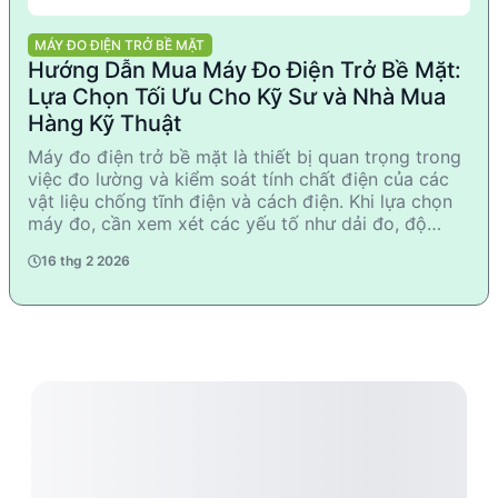
MÁY ĐO ĐIỆN TRỞ BỀ MẶT
Hướng Dẫn Mua Máy Đo Điện Trở Bề Mặt:
Lựa Chọn Tối Ưu Cho Kỹ Sư và Nhà Mua
Hàng Kỹ Thuật
Máy đo điện trở bề mặt là thiết bị quan trọng trong
việc đo lường và kiểm soát tính chất điện của các
vật liệu chống tĩnh điện và cách điện. Khi lựa chọn
máy đo, cần xem xét các yếu tố như dải đo, độ
chính xác, kích thước, và nguồn điện. Các nhà sản
16 thg 2 2026
xuất uy tín như TREK, KLEINWACHTER, và QUICK
cung cấp nhiều lựa chọn phù hợp với nhu cầu khác
nhau. Để tránh sai lầm, người mua cần hiểu rõ yêu
cầu kỹ thuật và điều kiện sử dụng thực tế.