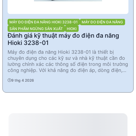
MÁY ĐO ĐIỆN ĐA NĂNG HIOKI 3238-01
MÁY ĐO ĐIỆN ĐA NĂNG
SẢN PHẨM NGỪNG SẢN XUẤT
HIOKI
Đánh giá kỹ thuật máy đo điện đa năng
Hioki 3238-01
Máy đo điện đa năng Hioki 3238-01 là thiết bị
chuyên dụng cho các kỹ sư và nhà kỹ thuật cần đo
lường chính xác các thông số điện trong môi trường
công nghiệp. Với khả năng đo điện áp, dòng điện,
điện trở và tần số, sản phẩm này cung cấp độ chính
9 thg 4 2026
xác cao và nhiều tính năng hữu ích như kiểm tra
diode và lưu trữ cài đặt. Tuy đã ngừng sản xuất,
Hioki 3238-01 vẫn là lựa chọn đáng tin cậy cho các
ứng dụng đo lường phức tạp.