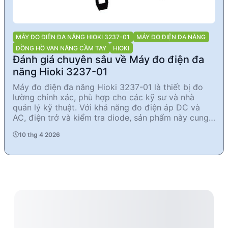
MÁY ĐO ĐIỆN ĐA NĂNG HIOKI 3237-01
MÁY ĐO ĐIỆN ĐA NĂNG
ĐỒNG HỒ VẠN NĂNG CẦM TAY
HIOKI
Đánh giá chuyên sâu về Máy đo điện đa
năng Hioki 3237-01
Máy đo điện đa năng Hioki 3237-01 là thiết bị đo
lường chính xác, phù hợp cho các kỹ sư và nhà
quản lý kỹ thuật. Với khả năng đo điện áp DC và
AC, điện trở và kiểm tra diode, sản phẩm này cung
cấp độ chính xác cao và tính năng đa dạng. Thiết kế
10 thg 4 2026
cầm tay tiện lợi, màn hình LCD rõ nét và khả năng
lưu trữ cài đặt giúp tối ưu hóa quá trình đo lường
trong nhiều ứng dụng công nghiệp.