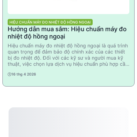
HIỆU CHUẨN MÁY ĐO NHIỆT ĐỘ HỒNG NGOẠI
Hướng dẫn mua sắm: Hiệu chuẩn máy đo
nhiệt độ hồng ngoại
Hiệu chuẩn máy đo nhiệt độ hồng ngoại là quá trình
quan trọng để đảm bảo độ chính xác của các thiết
bị đo nhiệt độ. Đối với các kỹ sư và người mua kỹ
thuật, việc chọn lựa dịch vụ hiệu chuẩn phù hợp cần
dựa trên tiêu chí kỹ thuật, uy tín của nhà cung cấp
16 thg 4 2026
và chứng chỉ đạt chuẩn ISO17025. Các nhà sản xuất
hàng đầu như Total Meter, Rotronic, DEFELSKO, và
Omron cung cấp dịch vụ hiệu chuẩn chuyên nghiệp,
nhanh chóng và chính xác. Việc lựa chọn đúng dịch
vụ hiệu chuẩn giúp tối ưu hóa hiệu suất và độ tin
cậy của thiết bị đo nhiệt độ hồng ngoại.