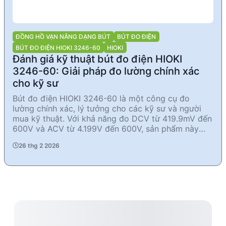
ĐỒNG HỒ VẠN NĂNG DẠNG BÚT
BÚT ĐO ĐIỆN
BÚT ĐO ĐIỆN HIOKI 3246-60
HIOKI
Đánh giá kỹ thuật bút đo điện HIOKI
3246-60: Giải pháp đo lường chính xác
cho kỹ sư
Bút đo điện HIOKI 3246-60 là một công cụ đo
lường chính xác, lý tưởng cho các kỹ sư và người
mua kỹ thuật. Với khả năng đo DCV từ 419.9mV đến
600V và ACV từ 4.199V đến 600V, sản phẩm này
cung cấp độ chính xác cao và độ tin cậy. Thiết kế
26 thg 2 2026
nhỏ gọn, trọng lượng nhẹ và tính năng tự động tắt
nguồn giúp tiết kiệm năng lượng. Sản phẩm phù hợp
cho các ứng dụng công nghiệp và kiểm tra điện tử.