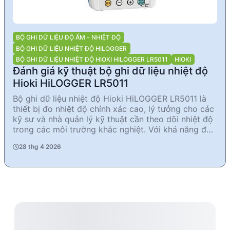
BỘ GHI DỮ LIỆU ĐỘ ẨM - NHIỆT ĐỘ
BỘ GHI DỮ LIỆU NHIỆT ĐỘ HILOGGER
BỘ GHI DỮ LIỆU NHIỆT ĐỘ HIOKI HILOGGER LR5011
HIOKI
Đánh giá kỹ thuật bộ ghi dữ liệu nhiệt độ
Hioki HiLOGGER LR5011
Bộ ghi dữ liệu nhiệt độ Hioki HiLOGGER LR5011 là
thiết bị đo nhiệt độ chính xác cao, lý tưởng cho các
kỹ sư và nhà quản lý kỹ thuật cần theo dõi nhiệt độ
trong các môi trường khắc nghiệt. Với khả năng đo
từ -40.0°C đến 180°C và độ chính xác ±0.5°C, sản
28 thg 4 2026
phẩm này đáp ứng tốt nhu cầu giám sát nhiệt độ
trong công nghiệp và nghiên cứu. Thiết kế nhỏ gọn,
chống nước IP54, và khả năng hoạt động trong môi
trường từ -20°C đến 70°C giúp LR5011 trở thành lựa
chọn tin cậy cho nhiều ứng dụng thực tế.