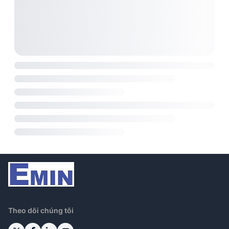
Theo dõi chúng tôi