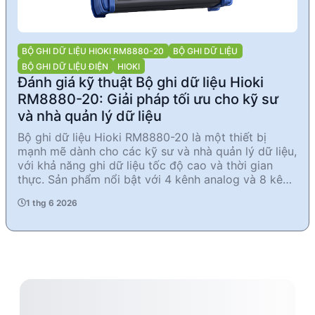
BỘ GHI DỮ LIỆU HIOKI RM8880-20
BỘ GHI DỮ LIỆU
BỘ GHI DỮ LIỆU ĐIỆN
HIOKI
Đánh giá kỹ thuật Bộ ghi dữ liệu Hioki
RM8880-20: Giải pháp tối ưu cho kỹ sư
và nhà quản lý dữ liệu
Bộ ghi dữ liệu Hioki RM8880-20 là một thiết bị
mạnh mẽ dành cho các kỹ sư và nhà quản lý dữ liệu,
với khả năng ghi dữ liệu tốc độ cao và thời gian
thực. Sản phẩm nổi bật với 4 kênh analog và 8 kênh
đầu vào logic, thang đo từ 10 mV đến 100 V/div, và
1 thg 6 2026
khả năng chịu điện áp tối đa 600 V AC/DC. Với màn
hình VGA-TFT màu 5.7 inch và khả năng lưu trữ linh
hoạt qua thẻ nhớ USB và CF, RM8880-20 đáp ứng
nhu cầu đa dạng trong các ứng dụng công nghiệp
và nghiên cứu.