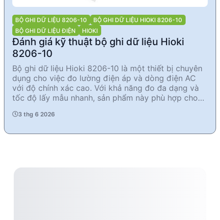
BỘ GHI DỮ LIỆU 8206-10
BỘ GHI DỮ LIỆU HIOKI 8206-10
BỘ GHI DỮ LIỆU ĐIỆN
HIOKI
Đánh giá kỹ thuật bộ ghi dữ liệu Hioki
8206-10
Bộ ghi dữ liệu Hioki 8206-10 là một thiết bị chuyên
dụng cho việc đo lường điện áp và dòng điện AC
với độ chính xác cao. Với khả năng đo đa dạng và
tốc độ lấy mẫu nhanh, sản phẩm này phù hợp cho
các kỹ sư và nhà quản lý kỹ thuật trong các ngành
3 thg 6 2026
công nghiệp cần giám sát và phân tích dữ liệu điện.
Thiết bị có thiết kế nhỏ gọn, dễ dàng di chuyển và
sử dụng trong nhiều môi trường khác nhau.