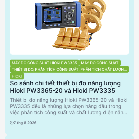
kỹ thuật trong việc lựa chọn thiết bị phù hợp.
MÁY ĐO CÔNG SUẤT HIOKI PW3335
MÁY ĐO CÔNG SUẤT
THIẾT BỊ ĐO, PHÂN TÍCH CÔNG SUẤT, PHÂN TÍCH CHẤT LƯỢNG
ĐIỆN NĂNG
HIOKI
So sánh chi tiết thiết bị đo năng lượng
Hioki PW3365-20 và Hioki PW3335
Thiết bị đo năng lượng Hioki PW3365-20 và Hioki
PW3335 đều là những lựa chọn hàng đầu trong
việc phân tích công suất và chất lượng điện năng.
PW3365-20 nổi bật với khả năng đo không tiếp
7 thg 8 2026
xúc kim loại trực tiếp, đảm bảo an toàn tối đa cho
người sử dụng. Trong khi đó, PW3335 cung cấp
các tính năng đo lường cơ bản với độ chính xác