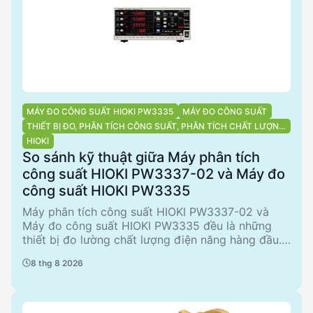
MÁY ĐO CÔNG SUẤT HIOKI PW3335
MÁY ĐO CÔNG SUẤT
THIẾT BỊ ĐO, PHÂN TÍCH CÔNG SUẤT, PHÂN TÍCH CHẤT LƯỢNG
ĐIỆN NĂNG
HIOKI
So sánh kỹ thuật giữa Máy phân tích
công suất HIOKI PW3337-02 và Máy đo
công suất HIOKI PW3335
Máy phân tích công suất HIOKI PW3337-02 và
Máy đo công suất HIOKI PW3335 đều là những
thiết bị đo lường chất lượng điện năng hàng đầu.
PW3337-02 nổi bật với khả năng đo đa kênh và
8 thg 8 2026
độ chính xác cao, trong khi PW3335 cung cấp các
phụ kiện đi kèm tiện lợi. Bài viết này phân tích chi
tiết các thông số kỹ thuật và ứng dụng của từng
sản phẩm để hỗ trợ các kỹ sư và nhà quyết định