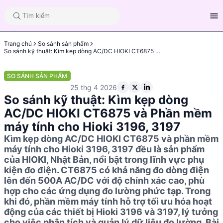
Trang chủ
So sánh sản phẩm
So sánh kỹ thuật: Kìm kẹp dòng AC/DC HIOKI CT6875 và Phần mềm máy tính cho Hioki 3196, 3197
SO SÁNH SẢN PHẨM
25 thg 4 2026
So sánh kỹ thuật: Kìm kẹp dòng
AC/DC HIOKI CT6875 và Phần mềm
máy tính cho Hioki 3196, 3197
Kìm kẹp dòng AC/DC HIOKI CT6875 và phần mềm
máy tính cho Hioki 3196, 3197 đều là sản phẩm
của HIOKI, Nhật Bản, nổi bật trong lĩnh vực phụ
kiện đo điện. CT6875 có khả năng đo dòng điện
lên đến 500A AC/DC với độ chính xác cao, phù
hợp cho các ứng dụng đo lường phức tạp. Trong
khi đó, phần mềm máy tính hỗ trợ tối ưu hóa hoạt
động của các thiết bị Hioki 3196 và 3197, lý tưởng
cho việc phân tích và quản lý dữ liệu đo lường. Bài