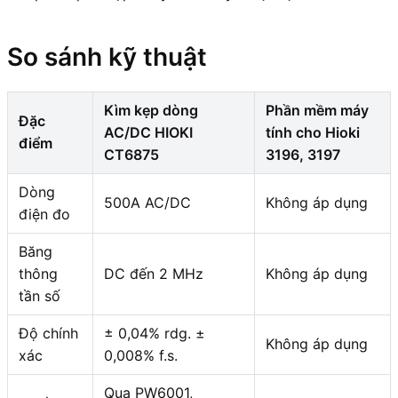
So sánh kỹ thuật
Kìm kẹp dòng
Phần mềm máy
Đặc
AC/DC HIOKI
tính cho Hioki
điểm
CT6875
3196, 3197
Dòng
500A AC/DC
Không áp dụng
điện đo
Băng
thông
DC đến 2 MHz
Không áp dụng
tần số
Độ chính
± 0,04% rdg. ±
Không áp dụng
xác
0,008% f.s.
Qua PW6001,