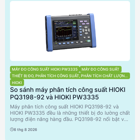
cao. Cả hai sản phẩm đều phù hợp cho các ứng
dụng công nghiệp và thương mại, nhưng mỗi sản
phẩm có ưu điểm riêng phù hợp với từng nhu cầu
cụ thể.
MÁY ĐO CÔNG SUẤT HIOKI PW3335
MÁY ĐO CÔNG SUẤT
THIẾT BỊ ĐO, PHÂN TÍCH CÔNG SUẤT, PHÂN TÍCH CHẤT LƯỢNG
ĐIỆN NĂNG
HIOKI
So sánh máy phân tích công suất HIOKI
PQ3198-92 và HIOKI PW3335
Máy phân tích công suất HIOKI PQ3198-92 và
HIOKI PW3335 đều là những thiết bị đo lường chất
lượng điện năng hàng đầu. PQ3198-92 nổi bật với
khả năng phân tích chi tiết, phù hợp cho các ứng
6 thg 8 2026
dụng công nghiệp phức tạp. Trong khi đó,
PW3335 với thiết kế nhỏ gọn và phụ kiện đi kèm