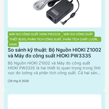
MÁY ĐO CÔNG SUẤT HIOKI PW3335
MÁY ĐO CÔNG SUẤT
THIẾT BỊ ĐO, PHÂN TÍCH CÔNG SUẤT, PHÂN TÍCH CHẤT LƯỢNG
ĐIỆN NĂNG
HIOKI
So sánh kỹ thuật: Bộ Nguồn HIOKI Z1002
và Máy đo công suất HIOKI PW3335
Bộ Nguồn HIOKI Z1002 và Máy đo công suất
HIOKI PW3335 là hai thiết bị quan trọng trong lĩnh
vực đo lường và phân tích công suất. Cả hai sản
phẩm đều thuộc danh mục thiết bị đo, phân tích
9 thg 8 2026
công suất và chất lượng điện năng, nhưng mỗi sản
phẩm có những đặc điểm và ứng dụng riêng biệt.
Bài viết này sẽ so sánh chi tiết các sản phẩm này,
từ thông số kỹ thuật đến các trường hợp sử dụng
điển hình, nhằm hỗ trợ các kỹ sư và nhà quản lý
kỹ thuật đưa ra quyết định mua sắm phù hợp.