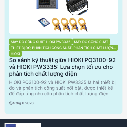
MÁY ĐO CÔNG SUẤT HIOKI PW3335
MÁY ĐO CÔNG SUẤT
THIẾT BỊ ĐO, PHÂN TÍCH CÔNG SUẤT, PHÂN TÍCH CHẤT LƯỢNG
ĐIỆN NĂNG
HIOKI
So sánh kỹ thuật giữa HIOKI PQ3100-92
và HIOKI PW3335: Lựa chọn tối ưu cho
phân tích chất lượng điện
HIOKI PQ3100-92 và HIOKI PW3335 là hai thiết bị
đo và phân tích công suất nổi bật, được thiết kế
để đáp ứng nhu cầu phân tích chất lượng điện
năng. PQ3100-92 nổi bật với khả năng phân tích
4 thg 8 2026
đa pha và bộ nhớ lớn, trong khi PW3335 tập trung
vào đo lường chính xác và hiệu quả. Bài viết này
sẽ so sánh chi tiết các thông số kỹ thuật, ưu
nhược điểm của từng sản phẩm, và đề xuất các