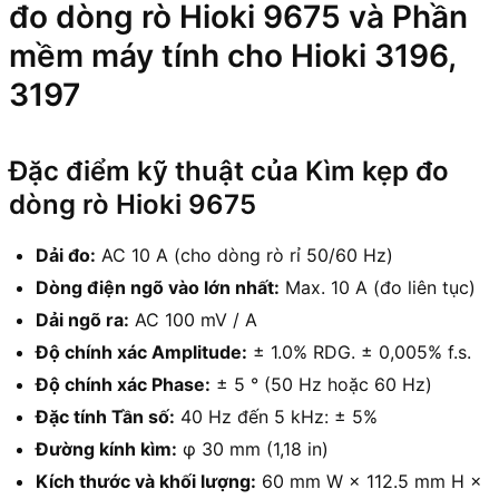
đo dòng rò Hioki 9675 và Phần
mềm máy tính cho Hioki 3196,
3197
Đặc điểm kỹ thuật của Kìm kẹp đo
dòng rò Hioki 9675
Dải đo:
AC 10 A (cho dòng rò rỉ 50/60 Hz)
Dòng điện ngõ vào lớn nhất:
Max. 10 A (đo liên tục)
Dải ngõ ra:
AC 100 mV / A
Độ chính xác Amplitude:
± 1.0% RDG. ± 0,005% f.s.
Độ chính xác Phase:
± 5 ° (50 Hz hoặc 60 Hz)
Đặc tính Tần số:
40 Hz đến 5 kHz: ± 5%
Đường kính kìm:
φ 30 mm (1,18 in)
Kích thước và khối lượng:
60 mm W × 112.5 mm H ×