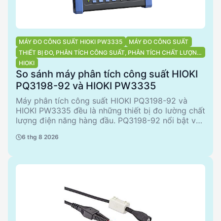
MÁY ĐO CÔNG SUẤT HIOKI PW3335
MÁY ĐO CÔNG SUẤT
THIẾT BỊ ĐO, PHÂN TÍCH CÔNG SUẤT, PHÂN TÍCH CHẤT LƯỢNG
ĐIỆN NĂNG
HIOKI
So sánh máy phân tích công suất HIOKI
PQ3198-92 và HIOKI PW3335
Máy phân tích công suất HIOKI PQ3198-92 và
HIOKI PW3335 đều là những thiết bị đo lường chất
lượng điện năng hàng đầu. PQ3198-92 nổi bật với
khả năng phân tích chi tiết, phù hợp cho các ứng
6 thg 8 2026
dụng công nghiệp phức tạp. Trong khi đó,
PW3335 với thiết kế nhỏ gọn và phụ kiện đi kèm
đầy đủ, là lựa chọn lý tưởng cho các ứng dụng đo
lường cơ bản và di động. Cả hai sản phẩm đều từ
HIOKI, đảm bảo chất lượng và độ tin cậy cao.