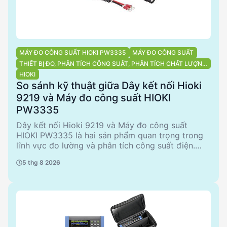
MÁY ĐO CÔNG SUẤT HIOKI PW3335
MÁY ĐO CÔNG SUẤT
THIẾT BỊ ĐO, PHÂN TÍCH CÔNG SUẤT, PHÂN TÍCH CHẤT LƯỢNG
ĐIỆN NĂNG
HIOKI
So sánh kỹ thuật giữa Dây kết nối Hioki
9219 và Máy đo công suất HIOKI
PW3335
Dây kết nối Hioki 9219 và Máy đo công suất
HIOKI PW3335 là hai sản phẩm quan trọng trong
lĩnh vực đo lường và phân tích công suất điện.
Dây kết nối 9219, với đầu ra BNC và chiều dài 3m,
5 thg 8 2026
phù hợp cho các ứng dụng kết nối với thiết bị
9695-02/ -03. Trong khi đó, máy đo công suất
PW3335 cung cấp khả năng đo lường chính xác
với nhiều phụ kiện đi kèm, lý tưởng cho việc phân
tích chất lượng điện năng. Bài viết này sẽ so sánh
chi tiết hai sản phẩm này, từ đó giúp kỹ sư và nhà
quản lý đưa ra quyết định mua sắm thông minh.