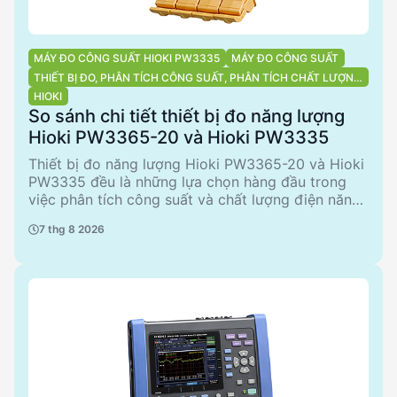
MÁY ĐO CÔNG SUẤT HIOKI PW3335
MÁY ĐO CÔNG SUẤT
THIẾT BỊ ĐO, PHÂN TÍCH CÔNG SUẤT, PHÂN TÍCH CHẤT LƯỢNG
ĐIỆN NĂNG
HIOKI
So sánh chi tiết thiết bị đo năng lượng
Hioki PW3365-20 và Hioki PW3335
Thiết bị đo năng lượng Hioki PW3365-20 và Hioki
PW3335 đều là những lựa chọn hàng đầu trong
việc phân tích công suất và chất lượng điện năng.
PW3365-20 nổi bật với khả năng đo không tiếp
7 thg 8 2026
xúc kim loại trực tiếp, đảm bảo an toàn tối đa cho
người sử dụng. Trong khi đó, PW3335 cung cấp
các tính năng đo lường cơ bản với độ chính xác
cao. Cả hai sản phẩm đều phù hợp cho các ứng
dụng công nghiệp và thương mại, nhưng mỗi sản
phẩm có ưu điểm riêng phù hợp với từng nhu cầu
cụ thể.