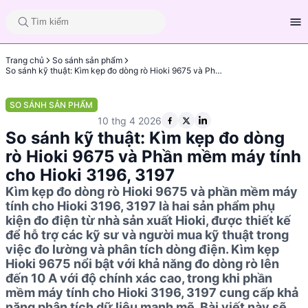
Trang chủ
So sánh sản phẩm
So sánh kỹ thuật: Kìm kẹp đo dòng rò Hioki 9675 và Phần mềm máy tính cho Hioki 3196, 3197
SO SÁNH SẢN PHẨM
10 thg 4 2026
So sánh kỹ thuật: Kìm kẹp đo dòng
rò Hioki 9675 và Phần mềm máy tính
cho Hioki 3196, 3197
Kìm kẹp đo dòng rò Hioki 9675 và phần mềm máy
tính cho Hioki 3196, 3197 là hai sản phẩm phụ
kiện đo điện từ nhà sản xuất Hioki, được thiết kế
để hỗ trợ các kỹ sư và người mua kỹ thuật trong
việc đo lường và phân tích dòng điện. Kìm kẹp
Hioki 9675 nổi bật với khả năng đo dòng rò lên
đến 10 A với độ chính xác cao, trong khi phần
mềm máy tính cho Hioki 3196, 3197 cung cấp khả
năng phân tích dữ liệu mạnh mẽ. Bài viết này sẽ