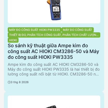
MÁY ĐO CÔNG SUẤT HIOKI PW3335
MÁY ĐO CÔNG SUẤT
THIẾT BỊ ĐO, PHÂN TÍCH CÔNG SUẤT, PHÂN TÍCH CHẤT LƯỢNG
ĐIỆN NĂNG
HIOKI
So sánh kỹ thuật giữa Ampe kìm đo
công suất AC HIOKI CM3286-50 và Máy
đo công suất HIOKI PW3335
Ampe kìm đo công suất AC HIOKI CM3286-50 và
Máy đo công suất HIOKI PW3335 là hai thiết bị đo
lường công suất nổi bật từ HIOKI. CM3286-50 nổi
bật với khả năng đo đa dạng chỉ số và hỗ trợ đo
3 thg 8 2026
sóng hài, phù hợp cho các ứng dụng phân tích chi
tiết. Trong khi đó, PW3335 cung cấp các phụ kiện
đi kèm hữu ích cho việc lắp đặt và sử dụng an
toàn. Bài viết này sẽ phân tích chi tiết các ưu điểm
và nhược điểm của từng sản phẩm, giúp các kỹ sư
và nhà quyết định B2B lựa chọn thiết bị phù hợp