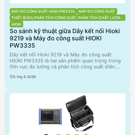
MÁY ĐO CÔNG SUẤT HIOKI PW3335
MÁY ĐO CÔNG SUẤT
THIẾT BỊ ĐO, PHÂN TÍCH CÔNG SUẤT, PHÂN TÍCH CHẤT LƯỢNG
ĐIỆN NĂNG
HIOKI
So sánh kỹ thuật giữa Dây kết nối Hioki
9219 và Máy đo công suất HIOKI
PW3335
Dây kết nối Hioki 9219 và Máy đo công suất
HIOKI PW3335 là hai sản phẩm quan trọng trong
lĩnh vực đo lường và phân tích công suất điện.
Dây kết nối 9219, với đầu ra BNC và chiều dài 3m,
5 thg 8 2026
phù hợp cho các ứng dụng kết nối với thiết bị
9695-02/ -03. Trong khi đó, máy đo công suất
PW3335 cung cấp khả năng đo lường chính xác
với nhiều phụ kiện đi kèm, lý tưởng cho việc phân
tích chất lượng điện năng. Bài viết này sẽ so sánh
chi tiết hai sản phẩm này, từ đó giúp kỹ sư và nhà
quản lý đưa ra quyết định mua sắm thông minh.