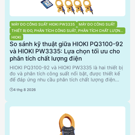
MÁY ĐO CÔNG SUẤT HIOKI PW3335
MÁY ĐO CÔNG SUẤT
THIẾT BỊ ĐO, PHÂN TÍCH CÔNG SUẤT, PHÂN TÍCH CHẤT LƯỢNG
ĐIỆN NĂNG
HIOKI
So sánh kỹ thuật giữa HIOKI PQ3100-92
và HIOKI PW3335: Lựa chọn tối ưu cho
phân tích chất lượng điện
HIOKI PQ3100-92 và HIOKI PW3335 là hai thiết bị
đo và phân tích công suất nổi bật, được thiết kế
để đáp ứng nhu cầu phân tích chất lượng điện
năng. PQ3100-92 nổi bật với khả năng phân tích
4 thg 8 2026
đa pha và bộ nhớ lớn, trong khi PW3335 tập trung
vào đo lường chính xác và hiệu quả. Bài viết này
sẽ so sánh chi tiết các thông số kỹ thuật, ưu
nhược điểm của từng sản phẩm, và đề xuất các
trường hợp sử dụng điển hình.