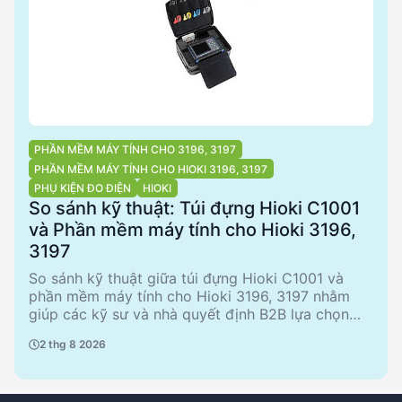
nhất cho nhu cầu của mình.
PHẦN MỀM MÁY TÍNH CHO 3196, 3197
PHẦN MỀM MÁY TÍNH CHO HIOKI 3196, 3197
PHỤ KIỆN ĐO ĐIỆN
HIOKI
So sánh kỹ thuật: Túi đựng Hioki C1001
và Phần mềm máy tính cho Hioki 3196,
3197
So sánh kỹ thuật giữa túi đựng Hioki C1001 và
phần mềm máy tính cho Hioki 3196, 3197 nhằm
giúp các kỹ sư và nhà quyết định B2B lựa chọn
sản phẩm phù hợp. Túi đựng Hioki C1001, sản xuất
2 thg 8 2026
tại Nhật Bản, là phụ kiện lý tưởng cho máy phân
tích công suất Hioki PW3198, trong khi phần mềm
máy tính hỗ trợ Hioki 3196 và 3197 cung cấp giải