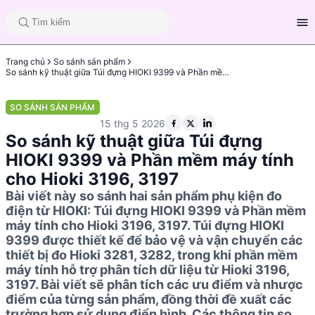
Trang chủ
So sánh sản phẩm
So sánh kỹ thuật giữa Túi đựng HIOKI 9399 và Phần mềm máy tính cho Hioki 3196, 3197
SO SÁNH SẢN PHẨM
15 thg 5 2026
So sánh kỹ thuật giữa Túi đựng
HIOKI 9399 và Phần mềm máy tính
cho Hioki 3196, 3197
Bài viết này so sánh hai sản phẩm phụ kiện đo
điện từ HIOKI: Túi đựng HIOKI 9399 và Phần mềm
máy tính cho Hioki 3196, 3197. Túi đựng HIOKI
9399 được thiết kế để bảo vệ và vận chuyển các
thiết bị đo Hioki 3281, 3282, trong khi phần mềm
máy tính hỗ trợ phân tích dữ liệu từ Hioki 3196,
3197. Bài viết sẽ phân tích các ưu điểm và nhược
điểm của từng sản phẩm, đồng thời đề xuất các
trường hợp sử dụng điển hình. Các thông tin so