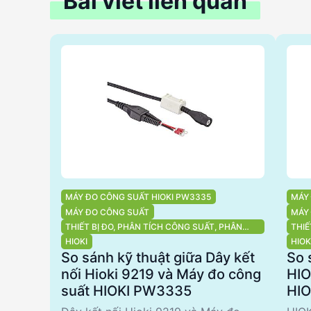
Bài viết liên quan
MÁY ĐO CÔNG SUẤT HIOKI PW3335
MÁY
MÁY ĐO CÔNG SUẤT
MÁY
THIẾT BỊ ĐO, PHÂN TÍCH CÔNG SUẤT, PHÂN
THIẾ
TÍCH CHẤT LƯỢNG ĐIỆN NĂNG
SUẤ
HIOKI
HIOK
ĐIỆ
So sánh kỹ thuật giữa Dây kết
So 
nối Hioki 9219 và Máy đo công
HIO
suất HIOKI PW3335
HIO
chọ