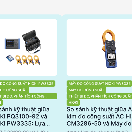
 ĐO CÔNG SUẤT HIOKI PW3335
MÁY ĐO CÔNG SUẤT HIOKI PW3335
 ĐO CÔNG SUẤT
MÁY ĐO CÔNG SUẤT
T BỊ ĐO, PHÂN TÍCH CÔNG
THIẾT BỊ ĐO, PHÂN TÍCH CÔNG SUẤT
T, PHÂN TÍCH CHẤT LƯỢNG
TÍCH CHẤT LƯỢNG ĐIỆN NĂNG
I
HIOKI
N NĂNG
sánh kỹ thuật giữa
So sánh kỹ thuật giữa
KI PQ3100-92 và
kìm đo công suất AC H
KI PW3335: Lựa
CM3286-50 và Máy đo
n tối ưu cho phân
suất HIOKI PW3335