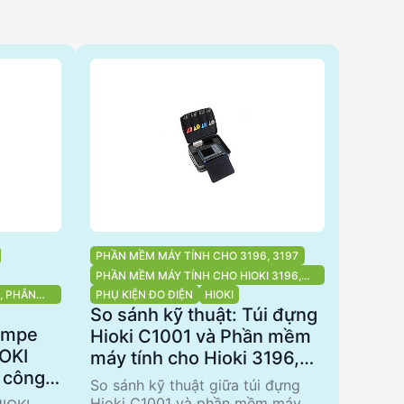
PHẦN MỀM MÁY TÍNH CHO 3196, 3197
PHẦN MỀM MÁY TÍNH CHO HIOKI 3196,
3197
, PHÂN
PHỤ KIỆN ĐO ĐIỆN
HIOKI
So sánh kỹ thuật: Túi đựng
 Ampe
Hioki C1001 và Phần mềm
IOKI
máy tính cho Hioki 3196,
 công
3197
So sánh kỹ thuật giữa túi đựng
Hioki C1001 và phần mềm máy