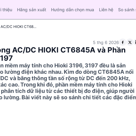
i thiệu
Hãng sản xuất
Hướng dẫn chọn mua
Liên hệ
So sánh
So sánh kỹ thuật giữa Kìm đo dòng AC/DC HIOKI CT6845A và Phần mềm máy tính cho Hioki 3196, 3197
5 thg 6 2026
dòng AC/DC HIOKI CT6845A và Phần
3197
 mềm máy tính cho Hioki 3196, 3197 đều là sản
đo lường điện khác nhau. Kìm đo dòng CT6845A nổi
/DC và băng thông tần số rộng từ DC đến 200 kHz,
ác cao. Trong khi đó, phần mềm máy tính cho Hioki
phân tích dữ liệu từ các thiết bị đo điện, giúp người
o lường. Bài viết này sẽ so sánh chi tiết các đặc điể