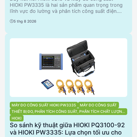
HIOKI PW3335 là hai sản phẩm quan trọng trong
lĩnh vực đo lường và phân tích công suất điện.
Dây kết nối 9219, với đầu ra BNC và chiều dài 3m,
5 thg 8 2026
phù hợp cho các ứng dụng kết nối với thiết bị
9695-02/ -03. Trong khi đó, máy đo công suất
PW3335 cung cấp khả năng đo lường chính xác
với nhiều phụ kiện đi kèm, lý tưởng cho việc phân
tích chất lượng điện năng. Bài viết này sẽ so sánh
chi tiết hai sản phẩm này, từ đó giúp kỹ sư và nhà
quản lý đưa ra quyết định mua sắm thông minh.
MÁY ĐO CÔNG SUẤT HIOKI PW3335
MÁY ĐO CÔNG SUẤT
THIẾT BỊ ĐO, PHÂN TÍCH CÔNG SUẤT, PHÂN TÍCH CHẤT LƯỢNG
ĐIỆN NĂNG
HIOKI
So sánh kỹ thuật giữa HIOKI PQ3100-92
và HIOKI PW3335: Lựa chọn tối ưu cho