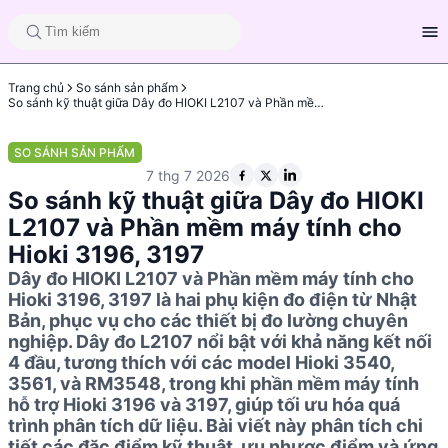
Trang chủ
So sánh sản phẩm
So sánh kỹ thuật giữa Dây đo HIOKI L2107 và Phần mềm máy tính cho Hioki 3196, 3197
SO SÁNH SẢN PHẨM
7 thg 7 2026
So sánh kỹ thuật giữa Dây đo HIOKI
L2107 và Phần mềm máy tính cho
Hioki 3196, 3197
Dây đo HIOKI L2107 và Phần mềm máy tính cho
Hioki 3196, 3197 là hai phụ kiện đo điện từ Nhật
Bản, phục vụ cho các thiết bị đo lường chuyên
nghiệp. Dây đo L2107 nổi bật với khả năng kết nối
4 đầu, tương thích với các model Hioki 3540,
3561, và RM3548, trong khi phần mềm máy tính
hỗ trợ Hioki 3196 và 3197, giúp tối ưu hóa quá
trình phân tích dữ liệu. Bài viết này phân tích chi
tiết các đặc điểm kỹ thuật, ưu nhược điểm và ứng