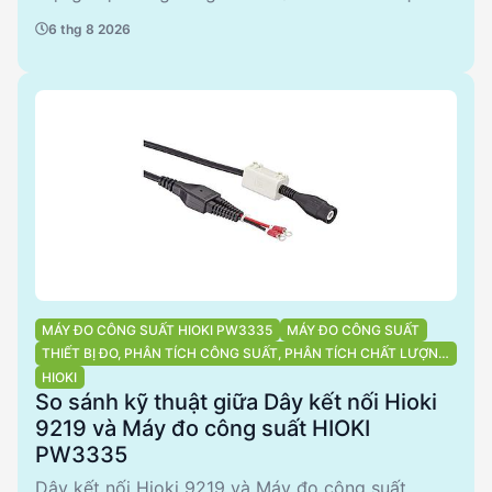
khả năng phân tích chi tiết, phù hợp cho các ứng
6 thg 8 2026
dụng công nghiệp phức tạp. Trong khi đó,
PW3335 với thiết kế nhỏ gọn và phụ kiện đi kèm
đầy đủ, là lựa chọn lý tưởng cho các ứng dụng đo
lường cơ bản và di động. Cả hai sản phẩm đều từ
HIOKI, đảm bảo chất lượng và độ tin cậy cao.
MÁY ĐO CÔNG SUẤT HIOKI PW3335
MÁY ĐO CÔNG SUẤT
THIẾT BỊ ĐO, PHÂN TÍCH CÔNG SUẤT, PHÂN TÍCH CHẤT LƯỢNG
ĐIỆN NĂNG
HIOKI
So sánh kỹ thuật giữa Dây kết nối Hioki
9219 và Máy đo công suất HIOKI
PW3335
Dây kết nối Hioki 9219 và Máy đo công suất