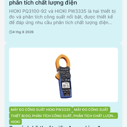
phân tích chất lượng điện
HIOKI PQ3100-92 và HIOKI PW3335 là hai thiết bị
đo và phân tích công suất nổi bật, được thiết kế
để đáp ứng nhu cầu phân tích chất lượng điện
năng. PQ3100-92 nổi bật với khả năng phân tích
4 thg 8 2026
đa pha và bộ nhớ lớn, trong khi PW3335 tập trung
vào đo lường chính xác và hiệu quả. Bài viết này
sẽ so sánh chi tiết các thông số kỹ thuật, ưu
nhược điểm của từng sản phẩm, và đề xuất các
trường hợp sử dụng điển hình.
MÁY ĐO CÔNG SUẤT HIOKI PW3335
MÁY ĐO CÔNG SUẤT
THIẾT BỊ ĐO, PHÂN TÍCH CÔNG SUẤT, PHÂN TÍCH CHẤT LƯỢNG
ĐIỆN NĂNG
HIOKI