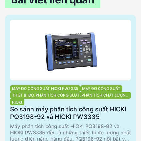
MÁY ĐO CÔNG SUẤT HIOKI PW3335
MÁY ĐO CÔNG SUẤT
THIẾT BỊ ĐO, PHÂN TÍCH CÔNG SUẤT, PHÂN TÍCH CHẤT LƯỢNG
ĐIỆN NĂNG
HIOKI
So sánh máy phân tích công suất HIOKI
PQ3198-92 và HIOKI PW3335
Máy phân tích công suất HIOKI PQ3198-92 và
HIOKI PW3335 đều là những thiết bị đo lường chất
lượng điện năng hàng đầu. PQ3198-92 nổi bật với