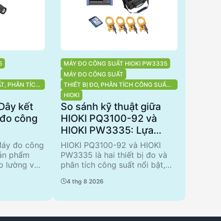
5
MÁY ĐO CÔNG SUẤT HIOKI PW3335
MÁY ĐO CÔNG SUẤT
ẤT, PHÂN TÍCH
THIẾT BỊ ĐO, PHÂN TÍCH CÔNG SUẤT,
PHÂN TÍCH CHẤT LƯỢNG ĐIỆN NĂNG
HIOKI
Dây kết
So sánh kỹ thuật giữa
 đo công
HIOKI PQ3100-92 và
HIOKI PW3335: Lựa
chọn tối ưu cho phân
Máy đo công
HIOKI PQ3100-92 và HIOKI
tích chất lượng điện
sản phẩm
PW3335 là hai thiết bị đo và
o lường và
phân tích công suất nổi bật,
ây kết nối
được thiết kế để đáp ứng nhu
4 thg 8 2026
ều dài 3m,
cầu phân tích chất lượng điện
ết nối với
năng. PQ3100-92 nổi bật với
 khi đó,
khả năng phân tích đa pha và
cung cấp
bộ nhớ lớn, trong khi PW3335