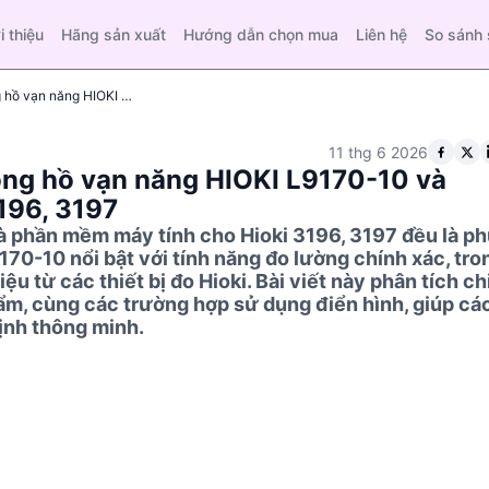
i thiệu
Hãng sản xuất
Hướng dẫn chọn mua
Liên hệ
So sánh
So sánh kỹ thuật giữa Dây đo đồng hồ vạn năng HIOKI L9170-10 và Phần mềm máy tính cho Hioki 3196, 3197
11 thg 6 2026
ồng hồ vạn năng HIOKI L9170-10 và
196, 3197
 phần mềm máy tính cho Hioki 3196, 3197 đều là ph
170-10 nổi bật với tính năng đo lường chính xác, tro
u từ các thiết bị đo Hioki. Bài viết này phân tích ch
ẩm, cùng các trường hợp sử dụng điển hình, giúp cá
ịnh thông minh.