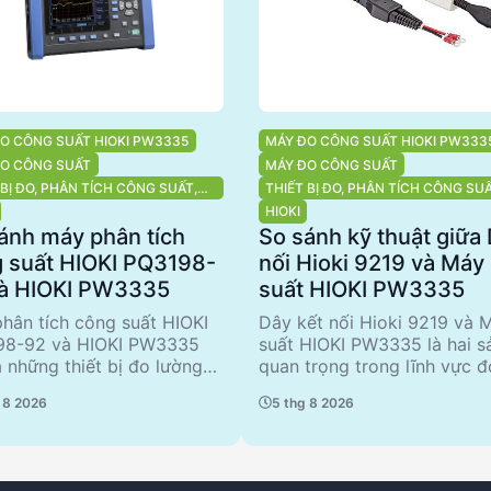
O CÔNG SUẤT HIOKI PW3335
MÁY ĐO CÔNG SUẤT HIOKI PW333
ĐO CÔNG SUẤT
MÁY ĐO CÔNG SUẤT
 BỊ ĐO, PHÂN TÍCH CÔNG SUẤT,
THIẾT BỊ ĐO, PHÂN TÍCH CÔNG SU
TÍCH CHẤT LƯỢNG ĐIỆN NĂNG
CHẤT LƯỢNG ĐIỆN NĂNG
HIOKI
ánh máy phân tích
So sánh kỹ thuật giữa 
 suất HIOKI PQ3198-
nối Hioki 9219 và Máy
và HIOKI PW3335
suất HIOKI PW3335
hân tích công suất HIOKI
Dây kết nối Hioki 9219 và 
98-92 và HIOKI PW3335
suất HIOKI PW3335 là hai 
à những thiết bị đo lường
quan trọng trong lĩnh vực đ
lượng điện năng hàng đầu.
phân tích công suất điện. D
 8 2026
5 thg 8 2026
8-92 nổi bật với khả năng
9219, với đầu ra BNC và chi
tích chi tiết, phù hợp cho
phù hợp cho các ứng dụng k
ng dụng công nghiệp phức
thiết bị 9695-02/ -03. Trong
Trong khi đó, PW3335 với
máy đo công suất PW3335 