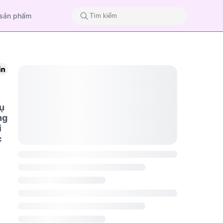
 sản phẩm
ụ
ng
i
c