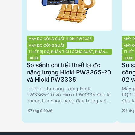
MÁY ĐO CÔNG SUẤT HIOKI PW3335
MÁY Đ
MÁY ĐO CÔNG SUẤT
MÁY 
THIẾT BỊ ĐO, PHÂN TÍCH CÔNG SUẤT, PHÂN
THIẾT
TÍCH CHẤT LƯỢNG ĐIỆN NĂNG
PHÂN 
HIOKI
HIOKI
So sánh chi tiết thiết bị đo
So s
năng lượng Hioki PW3365-20
công
và Hioki PW3335
92 
Thiết bị đo năng lượng Hioki
Máy p
PW3365-20 và Hioki PW3335 đều là
PQ31
những lựa chọn hàng đầu trong việc
đều l
phân tích công suất và chất lượng
chất 
7 thg 8 2026
6 thg
điện năng. PW3365-20 nổi bật với
PQ319
khả năng đo không tiếp xúc kim loại
phân 
trực tiếp, đảm bảo an toàn tối đa
các ứ
cho người sử dụng. Trong khi đó,
tạp. 