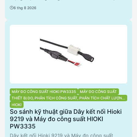
khả năng phân tích chi tiết, phù hợp cho các ứng
6 thg 8 2026
dụng công nghiệp phức tạp. Trong khi đó,
PW3335 với thiết kế nhỏ gọn và phụ kiện đi kèm
đầy đủ, là lựa chọn lý tưởng cho các ứng dụng đo
lường cơ bản và di động. Cả hai sản phẩm đều từ
HIOKI, đảm bảo chất lượng và độ tin cậy cao.
MÁY ĐO CÔNG SUẤT HIOKI PW3335
MÁY ĐO CÔNG SUẤT
THIẾT BỊ ĐO, PHÂN TÍCH CÔNG SUẤT, PHÂN TÍCH CHẤT LƯỢNG
ĐIỆN NĂNG
HIOKI
So sánh kỹ thuật giữa Dây kết nối Hioki
9219 và Máy đo công suất HIOKI
PW3335
Dây kết nối Hioki 9219 và Máy đo công suất