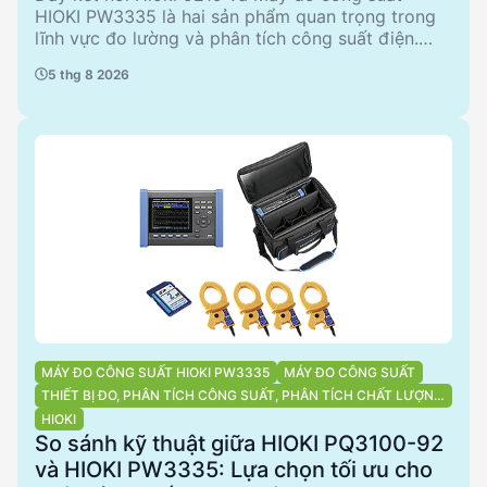
HIOKI PW3335 là hai sản phẩm quan trọng trong
lĩnh vực đo lường và phân tích công suất điện.
Dây kết nối 9219, với đầu ra BNC và chiều dài 3m,
5 thg 8 2026
phù hợp cho các ứng dụng kết nối với thiết bị
9695-02/ -03. Trong khi đó, máy đo công suất
PW3335 cung cấp khả năng đo lường chính xác
với nhiều phụ kiện đi kèm, lý tưởng cho việc phân
tích chất lượng điện năng. Bài viết này sẽ so sánh
chi tiết hai sản phẩm này, từ đó giúp kỹ sư và nhà
quản lý đưa ra quyết định mua sắm thông minh.
MÁY ĐO CÔNG SUẤT HIOKI PW3335
MÁY ĐO CÔNG SUẤT
THIẾT BỊ ĐO, PHÂN TÍCH CÔNG SUẤT, PHÂN TÍCH CHẤT LƯỢNG
ĐIỆN NĂNG
HIOKI
So sánh kỹ thuật giữa HIOKI PQ3100-92
và HIOKI PW3335: Lựa chọn tối ưu cho