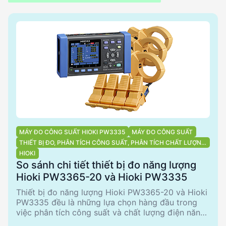
MÁY ĐO CÔNG SUẤT HIOKI PW3335
MÁY ĐO CÔNG SUẤT
THIẾT BỊ ĐO, PHÂN TÍCH CÔNG SUẤT, PHÂN TÍCH CHẤT LƯỢNG
ĐIỆN NĂNG
HIOKI
So sánh chi tiết thiết bị đo năng lượng
Hioki PW3365-20 và Hioki PW3335
Thiết bị đo năng lượng Hioki PW3365-20 và Hioki
PW3335 đều là những lựa chọn hàng đầu trong
việc phân tích công suất và chất lượng điện năng.
PW3365-20 nổi bật với khả năng đo không tiếp