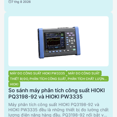
7 thg 8 2026
xúc kim loại trực tiếp, đảm bảo an toàn tối đa cho
người sử dụng. Trong khi đó, PW3335 cung cấp
các tính năng đo lường cơ bản với độ chính xác
cao. Cả hai sản phẩm đều phù hợp cho các ứng
dụng công nghiệp và thương mại, nhưng mỗi sản
phẩm có ưu điểm riêng phù hợp với từng nhu cầu
cụ thể.
MÁY ĐO CÔNG SUẤT HIOKI PW3335
MÁY ĐO CÔNG SUẤT
THIẾT BỊ ĐO, PHÂN TÍCH CÔNG SUẤT, PHÂN TÍCH CHẤT LƯỢNG
ĐIỆN NĂNG
HIOKI
So sánh máy phân tích công suất HIOKI
PQ3198-92 và HIOKI PW3335
Máy phân tích công suất HIOKI PQ3198-92 và
HIOKI PW3335 đều là những thiết bị đo lường chất
lượng điện năng hàng đầu. PQ3198-92 nổi bật với