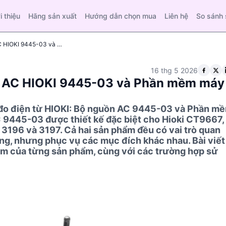
i thiệu
Hãng sản xuất
Hướng dẫn chọn mua
Liên hệ
So sánh
So sánh kỹ thuật giữa Bộ nguồn AC HIOKI 9445-03 và Phần mềm máy tính cho Hioki 3196, 3197
16 thg 5 2026
ồn AC HIOKI 9445-03 và Phần mềm máy
n đo điện từ HIOKI: Bộ nguồn AC 9445-03 và Phần m
C 9445-03 được thiết kế đặc biệt cho Hioki CT9667,
i 3196 và 3197. Cả hai sản phẩm đều có vai trò quan
ường, nhưng phục vụ các mục đích khác nhau. Bài viết
iểm của từng sản phẩm, cùng với các trường hợp sử