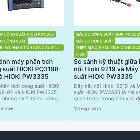
O CÔNG SUẤT HIOKI PW3335
MÁY ĐO CÔNG SUẤT HIOKI PW333
ĐO CÔNG SUẤT
MÁY ĐO CÔNG SUẤT
 BỊ ĐO, PHÂN TÍCH CÔNG SUẤT,
THIẾT BỊ ĐO, PHÂN TÍCH CÔNG SU
TÍCH CHẤT LƯỢNG ĐIỆN NĂNG
CHẤT LƯỢNG ĐIỆN NĂNG
HIOKI
ánh máy phân tích
So sánh kỹ thuật giữa 
 suất HIOKI PQ3198-
nối Hioki 9219 và Máy
và HIOKI PW3335
suất HIOKI PW3335
hân tích công suất HIOKI
Dây kết nối Hioki 9219 và 
98-92 và HIOKI PW3335
suất HIOKI PW3335 là hai 
à những thiết bị đo lường
quan trọng trong lĩnh vực đ
lượng điện năng hàng đầu.
phân tích công suất điện. D
 8 2026
5 thg 8 2026
8-92 nổi bật với khả năng
9219, với đầu ra BNC và chi
tích chi tiết, phù hợp cho
phù hợp cho các ứng dụng k
ng dụng công nghiệp phức
thiết bị 9695-02/ -03. Trong
Trong khi đó, PW3335 với
máy đo công suất PW3335 
 kế nhỏ gọn và phụ kiện đi
khả năng đo lường chính xá