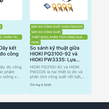
5
MÁY ĐO CÔNG SUẤT HIOKI PW3335
MÁY ĐO CÔNG SUẤT
ẤT, PHÂN TÍCH
THIẾT BỊ ĐO, PHÂN TÍCH CÔNG SUẤT,
PHÂN TÍCH CHẤT LƯỢNG ĐIỆN NĂNG
HIOKI
Dây kết
So sánh kỹ thuật giữa
 đo công
HIOKI PQ3100-92 và
HIOKI PW3335: Lựa
chọn tối ưu cho phân
Máy đo công
HIOKI PQ3100-92 và HIOKI
tích chất lượng điện
sản phẩm
PW3335 là hai thiết bị đo và
o lường và
phân tích công suất nổi bật,
ây kết nối
được thiết kế để đáp ứng nhu
4 thg 8 2026
ều dài 3m,
cầu phân tích chất lượng điện
ết nối với
năng. PQ3100-92 nổi bật với
 khi đó,
khả năng phân tích đa pha và
cung cấp
bộ nhớ lớn, trong khi PW3335
c với nhiều
tập trung vào đo lường chính