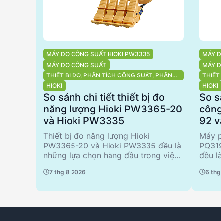
MÁY ĐO CÔNG SUẤT HIOKI PW3335
MÁY Đ
MÁY ĐO CÔNG SUẤT
MÁY 
THIẾT BỊ ĐO, PHÂN TÍCH CÔNG SUẤT, PHÂN
THIẾT
TÍCH CHẤT LƯỢNG ĐIỆN NĂNG
PHÂN 
HIOKI
HIOKI
So sánh chi tiết thiết bị đo
So s
năng lượng Hioki PW3365-20
công
và Hioki PW3335
92 
Thiết bị đo năng lượng Hioki
Máy p
PW3365-20 và Hioki PW3335 đều là
PQ31
những lựa chọn hàng đầu trong việc
đều l
phân tích công suất và chất lượng
chất 
7 thg 8 2026
6 thg
điện năng. PW3365-20 nổi bật với
PQ319
khả năng đo không tiếp xúc kim loại
phân 
trực tiếp, đảm bảo an toàn tối đa
các ứ
cho người sử dụng. Trong khi đó,
tạp. 
PW3335 cung cấp các tính năng đo
thiết