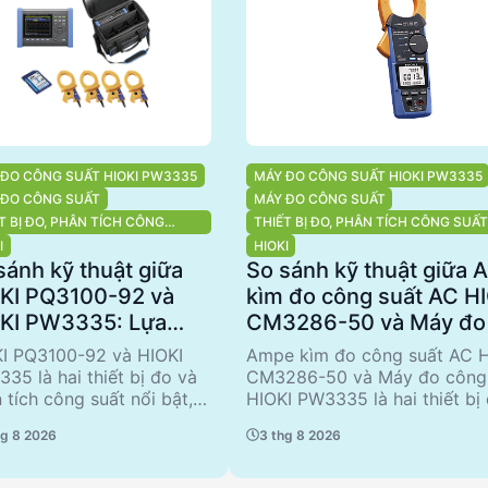
 ĐO CÔNG SUẤT HIOKI PW3335
MÁY ĐO CÔNG SUẤT HIOKI PW3335
 ĐO CÔNG SUẤT
MÁY ĐO CÔNG SUẤT
T BỊ ĐO, PHÂN TÍCH CÔNG
THIẾT BỊ ĐO, PHÂN TÍCH CÔNG SUẤT
T, PHÂN TÍCH CHẤT LƯỢNG
TÍCH CHẤT LƯỢNG ĐIỆN NĂNG
I
HIOKI
N NĂNG
sánh kỹ thuật giữa
So sánh kỹ thuật giữa
KI PQ3100-92 và
kìm đo công suất AC H
KI PW3335: Lựa
CM3286-50 và Máy đo
n tối ưu cho phân
suất HIOKI PW3335
I PQ3100-92 và HIOKI
Ampe kìm đo công suất AC H
h chất lượng điện
35 là hai thiết bị đo và
CM3286-50 và Máy đo công
 tích công suất nổi bật,
HIOKI PW3335 là hai thiết bị
 thiết kế để đáp ứng nhu
công suất nổi bật từ HIOKI.
hg 8 2026
3 thg 8 2026
phân tích chất lượng điện
50 nổi bật với khả năng đo 
. PQ3100-92 nổi bật với
chỉ số và hỗ trợ đo sóng hài
năng phân tích đa pha và
cho các ứng dụng phân tích ch