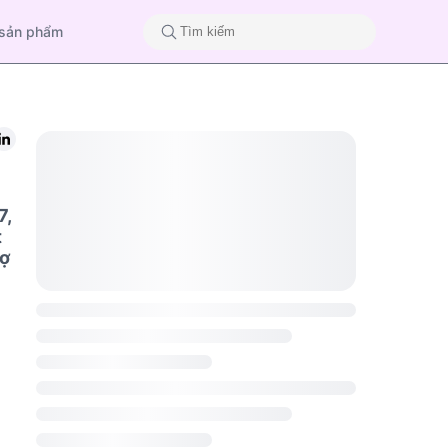
 sản phẩm
7,
t
rợ