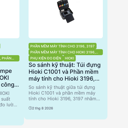
PHẦN MỀM MÁY TÍNH CHO 3196, 3197
PHẦN MỀM MÁY TÍNH CHO HIOKI 3196,
3197
, PHÂN
PHỤ KIỆN ĐO ĐIỆN
HIOKI
So sánh kỹ thuật: Túi đựng
 Ampe
Hioki C1001 và Phần mềm
IOKI
máy tính cho Hioki 3196,
 công
3197
So sánh kỹ thuật giữa túi đựng
Hioki C1001 và phần mềm máy
IOKI
tính cho Hioki 3196, 3197 nhằm
 suất
giúp các kỹ sư và nhà quyết định
 đo lường
2 thg 8 2026
B2B lựa chọn sản phẩm phù hợp.
 CM3286-
Túi đựng Hioki C1001, sản xuất tại
đa dạng
Nhật Bản, là phụ kiện lý tưởng
, phù hợp
cho máy phân tích công suất
i tiết.