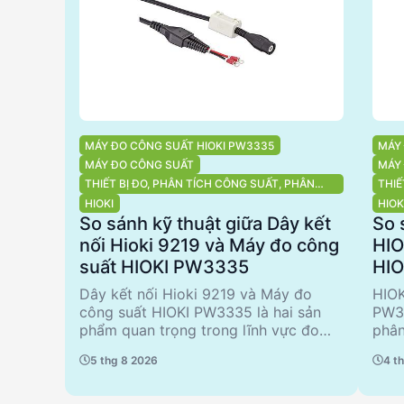
MÁY ĐO CÔNG SUẤT HIOKI PW3335
MÁY
MÁY ĐO CÔNG SUẤT
MÁY
THIẾT BỊ ĐO, PHÂN TÍCH CÔNG SUẤT, PHÂN
THIẾ
TÍCH CHẤT LƯỢNG ĐIỆN NĂNG
SUẤ
HIOKI
HIOK
ĐIỆ
So sánh kỹ thuật giữa Dây kết
So 
nối Hioki 9219 và Máy đo công
HIO
suất HIOKI PW3335
HIO
chọ
Dây kết nối Hioki 9219 và Máy đo
HIOK
tíc
công suất HIOKI PW3335 là hai sản
PW33
phẩm quan trọng trong lĩnh vực đo
phân
lường và phân tích công suất điện.
được
5 thg 8 2026
4 t
Dây kết nối 9219, với đầu ra BNC và
cầu 
chiều dài 3m, phù hợp cho các ứng
năng
dụng kết nối với thiết bị 9695-02/
khả 