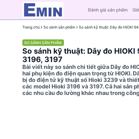
Đánh giá sản phẩm
Giớ
Trang chủ
So sánh sản phẩm
SO SÁNH SẢN PHẨM
So sánh kỹ thuật: Dây đo HIOKI
3196, 3197
Bài viết này so sánh chi tiết giữa Dây đo 
hai phụ kiện đo điện quan trọng từ HIOKI. D
bị đo điện tử kỹ thuật số Hioki 3239 và thiế
các model Hioki 3196 và 3197. Cả hai sản 
các nhu cầu đo lường khác nhau trong công