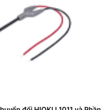
chuyển đổi HIOKI L1011 và Phần