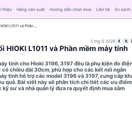
i thiệu
Hãng sản xuất
Hướng dẫn chọn mua
Liên hệ
So sánh
So sánh kỹ thuật: Cáp chuyển đổi HIOKI L1011 và Phần mềm máy tính cho Hioki 3196, 3197
3 thg 5 2026
ổi HIOKI L1011 và Phần mềm máy tính
y tính cho Hioki 3196, 3197 đều là phụ kiện đo điệ
1 có chiều dài 30cm, phù hợp cho các kết nối ngắn
áy tính hỗ trợ các model 3196 và 3197, cung cấp kh
ệu quả. Bài viết này sẽ phân tích chi tiết các ưu điểm
 kỹ sư và nhà quản lý đưa ra quyết định mua sắm