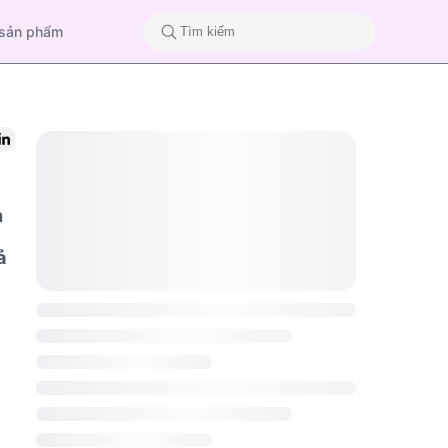
 sản phẩm
n
ả