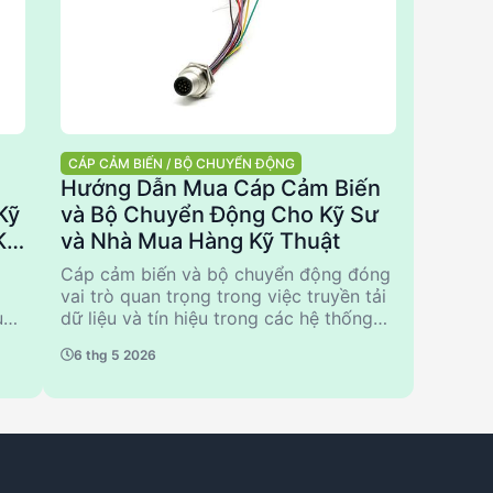
CÁP CẢM BIẾN / BỘ CHUYỂN ĐỘNG
Hướng Dẫn Mua Cáp Cảm Biến
Kỹ
và Bộ Chuyển Động Cho Kỹ Sư
Kỹ
và Nhà Mua Hàng Kỹ Thuật
Cáp cảm biến và bộ chuyển động đóng
vai trò quan trọng trong việc truyền tải
ật.
dữ liệu và tín hiệu trong các hệ thống
ẩm
công nghiệp và tự động hóa. Việc lựa
6 thg 5 2026
chọn đúng loại cáp và bộ chuyển động
 và
có thể ảnh hưởng lớn đến hiệu suất và
độ tin cậy của hệ thống. Hướng dẫn
t
này cung cấp thông tin chi tiết về các
tiêu chí kỹ thuật quan trọng, những sai
p
lầm thường gặp khi lựa chọn, và so