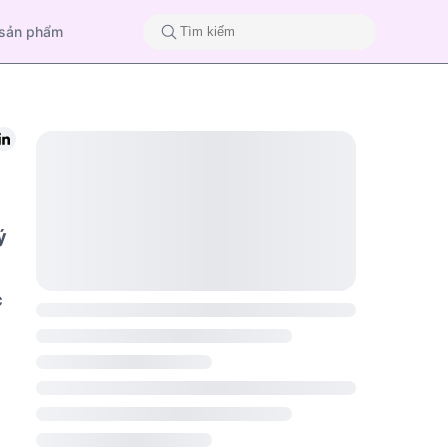
 sản phẩm
ý
c