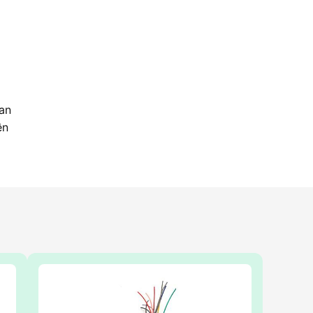
 an
ền