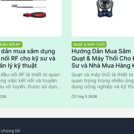
ĐẦU NỐI RF
QUẠT & MÁY THỔI
 dẫn mua sắm dụng
Hướng Dẫn Mua Sắm
 nối RF cho kỹ sư và
Quạt & Máy Thổi Cho 
ản lý kỹ thuật
Sư và Nhà Mua Hàng 
Thuật
đầu nối RF là thiết bị quan
Quạt và máy thổi là thiết bị
ong việc kết nối và truyền
quan trọng trong nhiều ứng
hiệu vô tuyến. Được sử dụng
dụng công nghiệp và kỹ thu
 trong các ứng dụng công
Việc lựa chọn đúng sản ph
2026
7 thg 5 2026
à viễn thông, việc lựa chọn
phụ thuộc vào nhiều yếu tố
n phẩm không chỉ đảm bảo
như lưu lượng gió, áp suất,
t mà còn tiết kiệm chi phí.
loại động cơ. Bài viết này
 này cung cấp hướng dẫn
cung cấp hướng dẫn chi tiế
về các tiêu chí kỹ thuật cần
về các tiêu chí kỹ thuật cần
 các sai lầm phổ biến khi
xem xét, các lỗi thường gặ
 chúng tôi