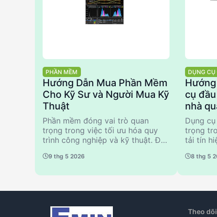
PHẦN MỀM
DỤNG CỤ 
Hướng Dẫn Mua Phần Mềm
Hướng
Cho Kỹ Sư và Người Mua Kỹ
cụ đầu
Thuật
nhà qu
Phần mềm đóng vai trò quan
Dụng cụ 
trọng trong việc tối ưu hóa quy
trọng tr
trình công nghiệp và kỹ thuật. Đối
tải tín 
với các kỹ sư và người mua kỹ
rộng rãi
9 thg 5 2026
8 thg 5 
thuật, việc lựa chọn phần mềm
nghiệp v
phù hợp đòi hỏi sự hiểu biết sâu
đúng sả
sắc về các tiêu chí kỹ thuật, khả
hiệu suấ
năng tích hợp và hiệu suất. Bài
Bài viết
viết này cung cấp hướng dẫn chi
chi tiết 
tiết về cách chọn phần mềm, từ
xem xét,
Theo dõi