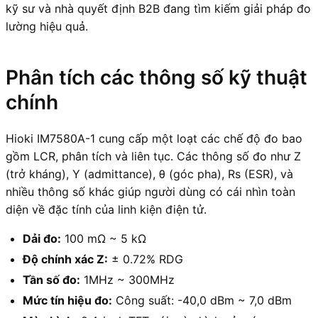
kỹ sư và nhà quyết định B2B đang tìm kiếm giải pháp đo
lường hiệu quả.
Phân tích các thông số kỹ thuật
chính
Hioki IM7580A-1 cung cấp một loạt các chế độ đo bao
gồm LCR, phân tích và liên tục. Các thông số đo như Z
(trở kháng), Y (admittance), θ (góc pha), Rs (ESR), và
nhiều thông số khác giúp người dùng có cái nhìn toàn
diện về đặc tính của linh kiện điện tử.
Dải đo:
100 mΩ ~ 5 kΩ
Độ chính xác Z:
± 0.72% RDG
Tần số đo:
1MHz ~ 300MHz
Mức tín hiệu đo:
Công suất: -40,0 dBm ~ 7,0 dBm