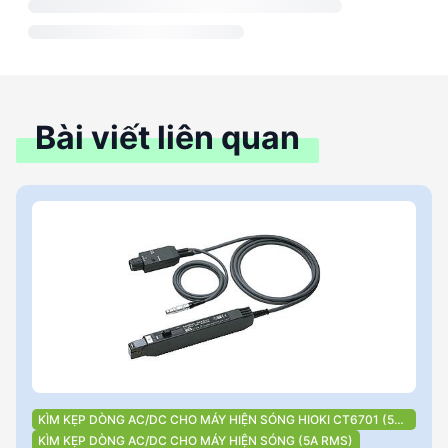
Bài viết liên quan
KÌM KẸP DÒNG AC/DC CHO MÁY HIỆN SÓNG HIOKI CT6701 (5A
RMS)
KÌM KẸP DÒNG AC/DC CHO MÁY HIỆN SÓNG (5A RMS)