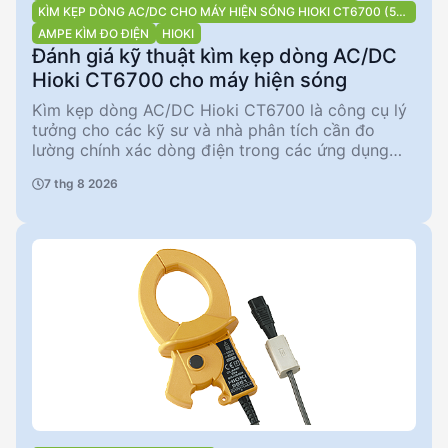
KÌM KẸP DÒNG AC/DC CHO MÁY HIỆN SÓNG HIOKI CT6700 (5A
RMS)
AMPE KÌM ĐO ĐIỆN
HIOKI
Đánh giá kỹ thuật kìm kẹp dòng AC/DC
Hioki CT6700 cho máy hiện sóng
Kìm kẹp dòng AC/DC Hioki CT6700 là công cụ lý
tưởng cho các kỹ sư và nhà phân tích cần đo
lường chính xác dòng điện trong các ứng dụng
công nghiệp và nghiên cứu. Với băng thông rộng
7 thg 8 2026
từ DC đến 50 MHz và độ chính xác cao, sản phẩm
này đáp ứng nhu cầu đo lường khắt khe. Tuy
nhiên, giới hạn dòng vào liên tục là 5 A rms có thể
là một hạn chế trong một số ứng dụng yêu cầu
dòng cao hơn.