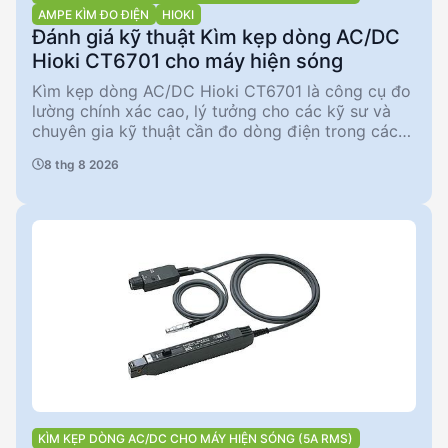
AMPE KÌM ĐO ĐIỆN
HIOKI
Đánh giá kỹ thuật Kìm kẹp dòng AC/DC
Hioki CT6701 cho máy hiện sóng
Kìm kẹp dòng AC/DC Hioki CT6701 là công cụ đo
lường chính xác cao, lý tưởng cho các kỹ sư và
chuyên gia kỹ thuật cần đo dòng điện trong các
ứng dụng phức tạp. Với băng thông từ DC đến
8 thg 8 2026
120 MHz và độ chính xác Amplitude ± 1%, sản
phẩm này cung cấp khả năng đo lường đáng tin
cậy cho các ứng dụng điện tử tiên tiến. Được thiết
kế để đo dòng điện lên đến 5 A rms, Hioki CT6701
phù hợp cho các môi trường công nghiệp và
nghiên cứu, đảm bảo độ chính xác và độ bền cao.
KÌM KẸP DÒNG AC/DC CHO MÁY HIỆN SÓNG (5A RMS)