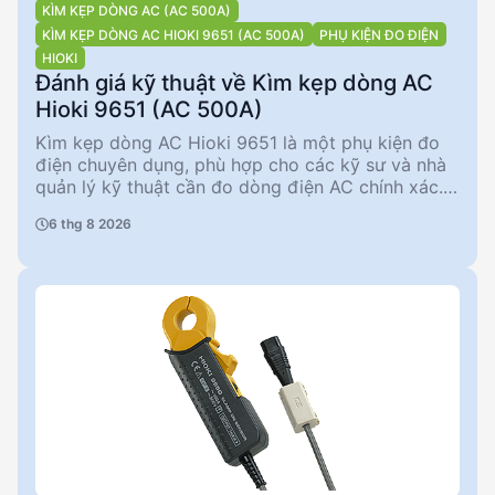
KÌM KẸP DÒNG AC (AC 500A)
KÌM KẸP DÒNG AC HIOKI 9651 (AC 500A)
PHỤ KIỆN ĐO ĐIỆN
HIOKI
Đánh giá kỹ thuật về Kìm kẹp dòng AC
Hioki 9651 (AC 500A)
Kìm kẹp dòng AC Hioki 9651 là một phụ kiện đo
điện chuyên dụng, phù hợp cho các kỹ sư và nhà
quản lý kỹ thuật cần đo dòng điện AC chính xác.
Với khả năng đo lên đến 500A và độ chính xác
6 thg 8 2026
biên độ ±1,5%, sản phẩm này đáp ứng tốt các yêu
cầu đo lường trong môi trường công nghiệp. Tuy
nhiên, nó không phù hợp để sử dụng với đồng hồ
điện do thiếu độ chính xác giai đoạn.