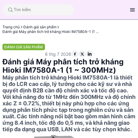
Trang chủ
Đánh giá sản phẩm
Đánh giá Máy phân tích trở kháng Hioki IM7580A-1 (1 ~ 300MHz)
ĐÁNH GIÁ SẢN PHẨM
6 thg 7 2026
Đánh giá Máy phân tích trở kháng
Hioki IM7580A-1 (1 ~ 300MHz)
Máy phân tích trở kháng Hioki IM7580A-1 là thiết
bị đo LCR cao cấp, lý tưởng cho các kỹ sư và nhà
quyết định B2B cần độ chính xác và tốc độ cao.
Với khả năng đo từ 1MHz đến 300MHz và độ chính
xác Z ± 0.72%, thiết bị này phù hợp cho các ứng
dụng phân tích phức tạp trong nghiên cứu và sản
xuất. Các tính năng nổi bật bao gồm màn hình cảm
ứng 8.4 inch, tốc độ đo 0,5 ms, và khả năng giao
tiếp đa dạng qua USB, LAN và các tùy chọn khác.