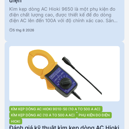
điện
Kìm kẹp dòng AC Hioki 9650 là một phụ kiện đo
điện chất lượng cao, được thiết kế để đo dòng
điện AC lên đến 100A với độ chính xác cao. Sản
phẩm này phù hợp cho các kỹ sư điện và nhà
5 thg 8 2026
quản lý kỹ thuật cần một công cụ đáng tin cậy để
đo lường và phân tích dòng điện trong các hệ
thống phức tạp. Với khả năng đo liên tục lên đến
130A và độ chính xác biên độ ±1,5%, Hioki 9650
mang lại sự tin cậy và hiệu quả trong các ứng
dụng thực tế.
KÌM KẸP DÒNG AC HIOKI 9010-50 (10 A TO 500 A AC)
KÌM KẸP DÒNG AC (10 A TO 500 A AC)
PHỤ KIỆN ĐO ĐIỆN
HIOKI
Đánh giá kỹ thuật kìm kẹp dòng AC Hioki