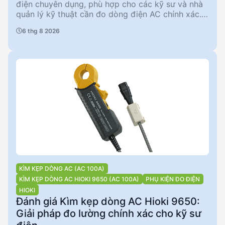
điện chuyên dụng, phù hợp cho các kỹ sư và nhà
quản lý kỹ thuật cần đo dòng điện AC chính xác.
Với khả năng đo lên đến 500A và độ chính xác
6 thg 8 2026
biên độ ±1,5%, sản phẩm này đáp ứng tốt các yêu
cầu đo lường trong môi trường công nghiệp. Tuy
nhiên, nó không phù hợp để sử dụng với đồng hồ
điện do thiếu độ chính xác giai đoạn.
KÌM KẸP DÒNG AC (AC 100A)
KÌM KẸP DÒNG AC HIOKI 9650 (AC 100A)
PHỤ KIỆN ĐO ĐIỆN
HIOKI
Đánh giá Kìm kẹp dòng AC Hioki 9650:
Giải pháp đo lường chính xác cho kỹ sư