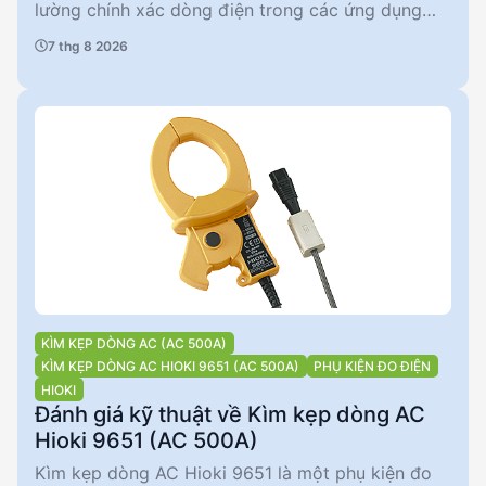
lường chính xác dòng điện trong các ứng dụng
công nghiệp và nghiên cứu. Với băng thông rộng
7 thg 8 2026
từ DC đến 50 MHz và độ chính xác cao, sản phẩm
này đáp ứng nhu cầu đo lường khắt khe. Tuy
nhiên, giới hạn dòng vào liên tục là 5 A rms có thể
là một hạn chế trong một số ứng dụng yêu cầu
dòng cao hơn.
KÌM KẸP DÒNG AC (AC 500A)
KÌM KẸP DÒNG AC HIOKI 9651 (AC 500A)
PHỤ KIỆN ĐO ĐIỆN
HIOKI
Đánh giá kỹ thuật về Kìm kẹp dòng AC
Hioki 9651 (AC 500A)
Kìm kẹp dòng AC Hioki 9651 là một phụ kiện đo