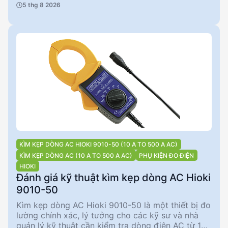
5 thg 8 2026
quản lý kỹ thuật cần một công cụ đáng tin cậy để
đo lường và phân tích dòng điện trong các hệ
thống phức tạp. Với khả năng đo liên tục lên đến
130A và độ chính xác biên độ ±1,5%, Hioki 9650
mang lại sự tin cậy và hiệu quả trong các ứng
dụng thực tế.
KÌM KẸP DÒNG AC HIOKI 9010-50 (10 A TO 500 A AC)
KÌM KẸP DÒNG AC (10 A TO 500 A AC)
PHỤ KIỆN ĐO ĐIỆN
HIOKI
Đánh giá kỹ thuật kìm kẹp dòng AC Hioki
9010-50
Kìm kẹp dòng AC Hioki 9010-50 là một thiết bị đo
lường chính xác, lý tưởng cho các kỹ sư và nhà
quản lý kỹ thuật cần kiểm tra dòng điện AC từ 10