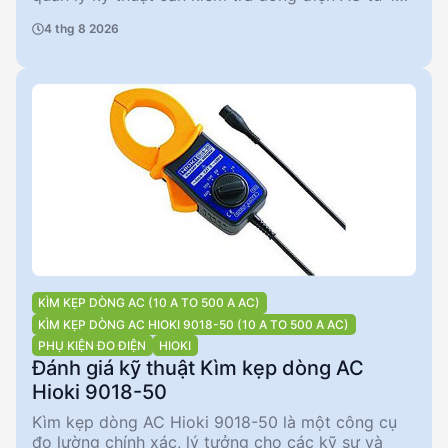
A đến 500 A. Với độ chính xác ± 2% RDG và khả
4 thg 8 2026
năng đo liên tục lên đến 650A, sản phẩm này phù
hợp cho nhiều ứng dụng công nghiệp. Thiết kế
nhỏ gọn với đường kính kìm 46 mm và dây dài
3m, Hioki 9010-50 mang lại sự tiện lợi và linh hoạt
trong quá trình sử dụng.
KÌM KẸP DÒNG AC (10 A TO 500 A AC)
KÌM KẸP DÒNG AC HIOKI 9018-50 (10 A TO 500 A AC)
PHỤ KIỆN ĐO ĐIỆN
HIOKI
Đánh giá kỹ thuật Kìm kẹp dòng AC
Hioki 9018-50
Kìm kẹp dòng AC Hioki 9018-50 là một công cụ
đo lường chính xác, lý tưởng cho các kỹ sư và