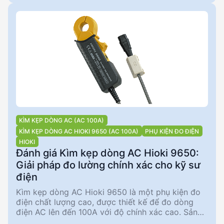
nhiên, nó không phù hợp để sử dụng với đồng hồ
điện do thiếu độ chính xác giai đoạn.
KÌM KẸP DÒNG AC (AC 100A)
KÌM KẸP DÒNG AC HIOKI 9650 (AC 100A)
PHỤ KIỆN ĐO ĐIỆN
HIOKI
Đánh giá Kìm kẹp dòng AC Hioki 9650:
Giải pháp đo lường chính xác cho kỹ sư
điện
Kìm kẹp dòng AC Hioki 9650 là một phụ kiện đo
điện chất lượng cao, được thiết kế để đo dòng
điện AC lên đến 100A với độ chính xác cao. Sản
phẩm này phù hợp cho các kỹ sư điện và nhà