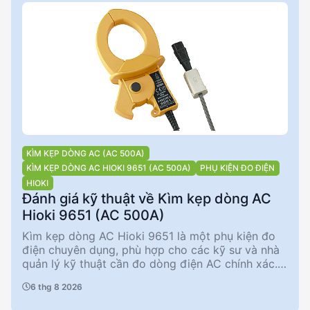
KÌM KẸP DÒNG AC (AC 500A)
KÌM KẸP DÒNG AC HIOKI 9651 (AC 500A)
PHỤ KIỆN ĐO ĐIỆN
HIOKI
Đánh giá kỹ thuật về Kìm kẹp dòng AC
Hioki 9651 (AC 500A)
Kìm kẹp dòng AC Hioki 9651 là một phụ kiện đo
điện chuyên dụng, phù hợp cho các kỹ sư và nhà
quản lý kỹ thuật cần đo dòng điện AC chính xác.
Với khả năng đo lên đến 500A và độ chính xác
6 thg 8 2026
biên độ ±1,5%, sản phẩm này đáp ứng tốt các yêu
cầu đo lường trong môi trường công nghiệp. Tuy